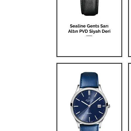
Sealine Gents Sarı
Hızlı Bakış
Altın PVD Siyah Deri
Fiyat
₺0,00