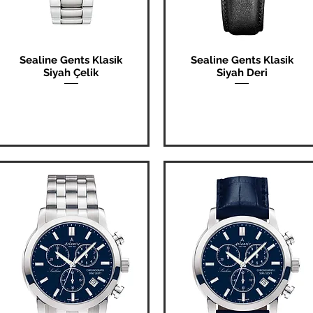
Sealine Gents Klasik
Sealine Gents Klasik
Hızlı Bakış
Hızlı Bakış
Siyah Çelik
Siyah Deri
Fiyat
Fiyat
₺0,00
₺0,00