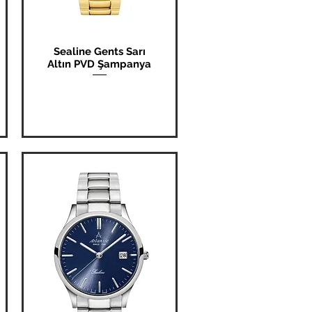
Sealine Gents Sarı
Hızlı Bakış
Altın PVD Şampanya
Fiyat
₺0,00