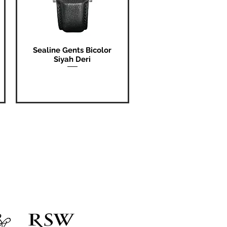
Sealine Gents Bicolor
Hızlı Bakış
Siyah Deri
Fiyat
₺0,00