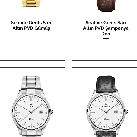
Sealine Gents Sarı
Sealine Gents Sarı
Hızlı Bakış
Hızlı Bakış
Altın PVD Gümüş
Altın PVD Şampanya
Deri
Fiyat
₺0,00
Fiyat
₺0,00