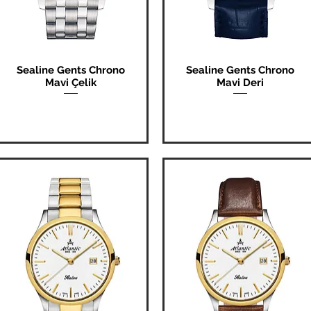
Sealine Gents Chrono
Sealine Gents Chrono
Hızlı Bakış
Hızlı Bakış
Mavi Çelik
Mavi Deri
Fiyat
Fiyat
₺0,00
₺0,00