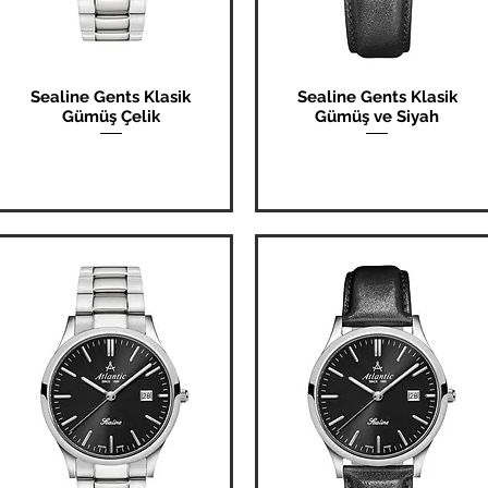
Sealine Gents Klasik
Sealine Gents Klasik
Hızlı Bakış
Hızlı Bakış
Gümüş Çelik
Gümüş ve Siyah
Fiyat
Fiyat
₺0,00
₺0,00