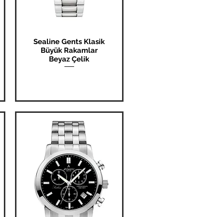
Sealine Gents Klasik
Hızlı Bakış
Büyük Rakamlar
Beyaz Çelik
Fiyat
₺0,00