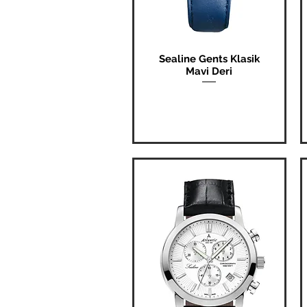
Sealine Gents Klasik
Hızlı Bakış
Mavi Deri
Fiyat
₺0,00