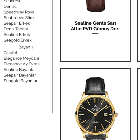
Seacrest
Denizci
Speedway Royal
Seabreeze Slim
Sealine Gents Sarı
Hızlı Bakış
Seapair Erkek
Altın PVD Gümüş Deri
Deniz Tabanı
Sealine Erkek
Fiyat
₺0,00
Seagold Erkek
Bayan ↓
Zarafet
Elegance Meydanı
Elegance Ay Evresi
Sealine Bayanlar
Seapair Bayanlar
Seagold Bayanlar