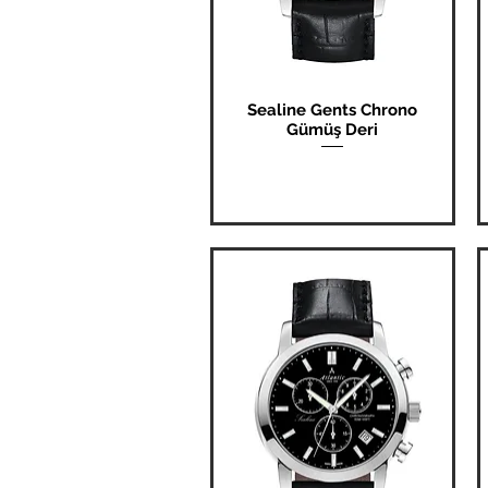
Sealine Gents Chrono
Hızlı Bakış
Gümüş Deri
Fiyat
₺0,00