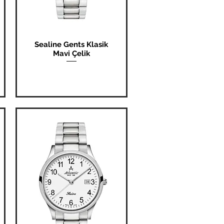
Sealine Gents Klasik
Hızlı Bakış
Mavi Çelik
Fiyat
₺0,00