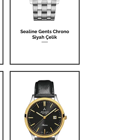
Sealine Gents Chrono
Hızlı Bakış
Siyah Çelik
Fiyat
₺0,00