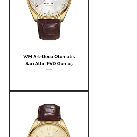
WM Art-Déco Otomatik
Sarı Altın PVD Gümüş
Fiyat
₺0,00