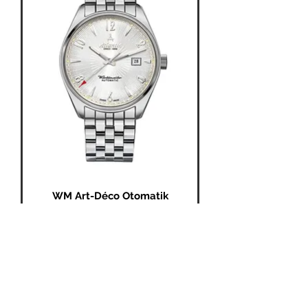
WM Art-Déco Otomatik
Gümüş Çelik
Fiyat
₺0,00