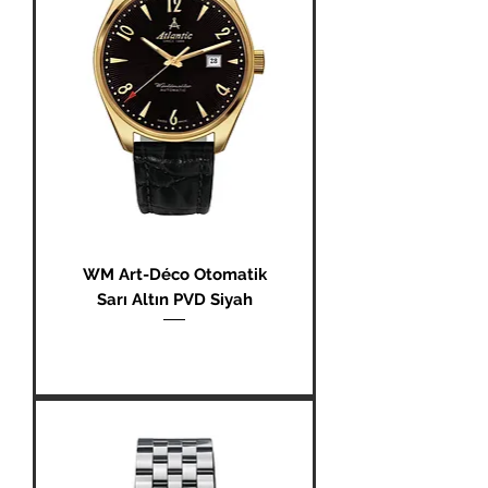
WM Art-Déco Otomatik
Sarı Altın PVD Siyah
Fiyat
₺0,00