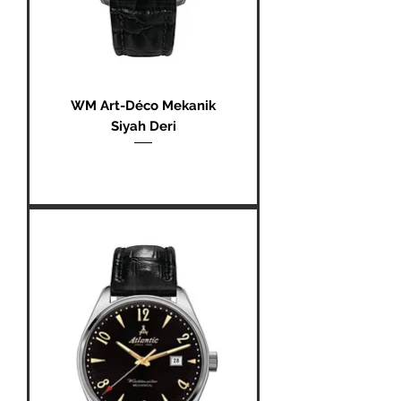
WM Art-Déco Mekanik
Siyah Deri
Fiyat
₺0,00