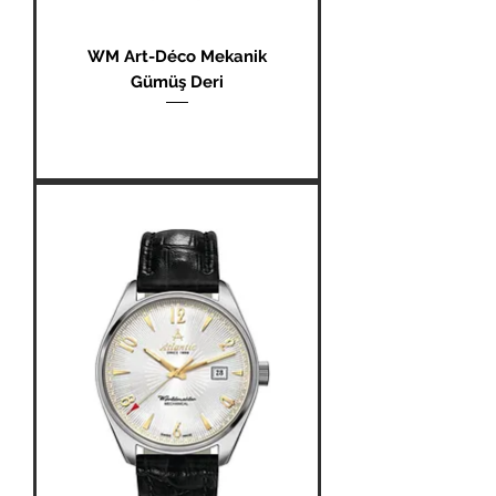
WM Art-Déco Mekanik
Gümüş Deri
Fiyat
₺0,00