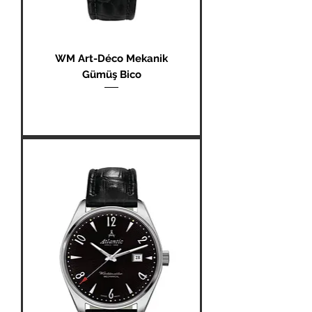
WM Art-Déco Mekanik
Gümüş Bico
Fiyat
₺0,00