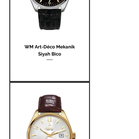
WM Art-Déco Mekanik
Siyah Bico
Fiyat
₺0,00