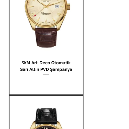
WM Art-Déco Otomatik
Sarı Altın PVD Şampanya
Fiyat
₺0,00