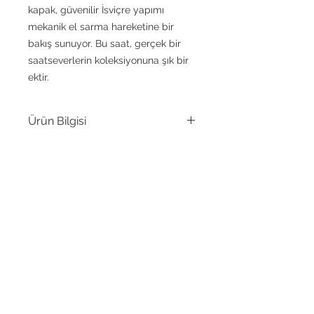
kapak, güvenilir İsviçre yapımı
mekanik el sarma hareketine bir
bakış sunuyor. Bu saat, gerçek bir
saatseverlerin koleksiyonuna şık bir
ektir.
Ürün Bilgisi
Hareket
25 Taşlı, Otomatik,
Sellita SW 200-1
SENOZ WATCH
Kasa
Paslanmaz çelik
Malzemesi
Arka
Vidalı Kasa, Şeffaf
kapak
kasa
Academy Production
Ltd.
Kasa Çapı
40 mm
Adres:
Sabri Bayraktar Cad. | Yeşilkent
Apt. No: 3 / A | 53200 Çayeli / Rize |
Kasa
11 mm