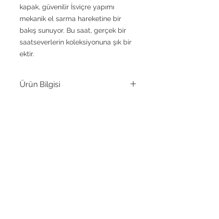
kapak, güvenilir İsviçre yapımı
mekanik el sarma hareketine bir
bakış sunuyor. Bu saat, gerçek bir
saatseverlerin koleksiyonuna şık bir
ektir.
Ürün Bilgisi
Hareket
25 Taşlı, Otomatik,
Sellita SW 200-1
SENOZ WATCH
Kasa
Paslanmaz Çelik Sarı
Malzemesi
Altın PVD
Arka
Vidalı Kasa, Şeffaf
kapak
kasa
Academy Production
Ltd.
Kasa Çapı
40 mm
Adres:
Sabri Bayraktar Cad. | Yeşilkent
Apt. No: 3 / A | 53200 Çayeli / Rize |
Kasa
11 mm