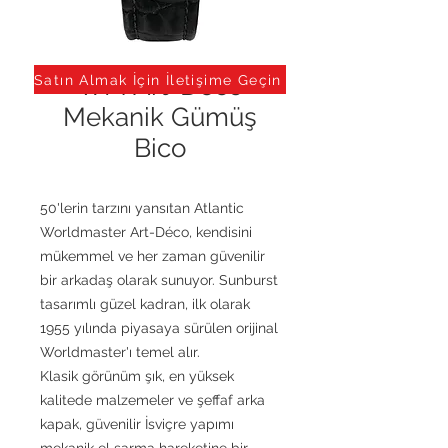
WM Art-Déco
Satın Almak İçin İletişime Geçin
Mekanik Gümüş
Bico
50'lerin tarzını yansıtan Atlantic
Worldmaster Art-Déco, kendisini
mükemmel ve her zaman güvenilir
bir arkadaş olarak sunuyor. Sunburst
tasarımlı güzel kadran, ilk olarak
1955 yılında piyasaya sürülen orijinal
Worldmaster'ı temel alır.
Klasik görünüm şık, en yüksek
kalitede malzemeler ve şeffaf arka
kapak, güvenilir İsviçre yapımı