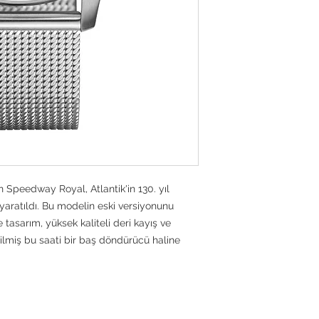
Su direnci
Referans
n Speedway Royal, Atlantik'in 130. yıl
aratıldı. Bu modelin eski versiyonunu
 tasarım, yüksek kaliteli deri kayış ve
irilmiş bu saati bir baş döndürücü haline