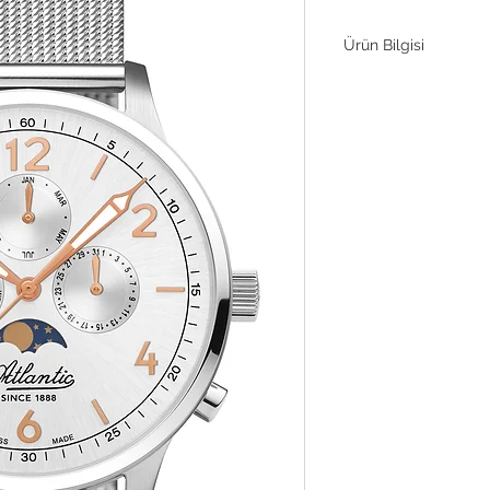
Ürün Bilgisi
Hareket
Kasa Malzemesi
Kasa Çapı
Çevir
Kristal
Bilezik Tarzı