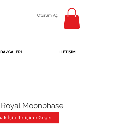
Oturum Aç
ZDA/GALERİ
İLETİŞİM
 Royal Moonphase
yaz Çelik
ak İçin İletişime Geçin