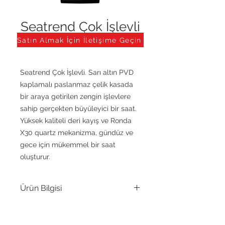
Seatrend Çok İşlevli
Altın PVD
Satın Almak İçin İletişime Geçin
Seatrend Çok İşlevli. Sarı altın PVD
kaplamalı paslanmaz çelik kasada
bir araya getirilen zengin işlevlere
sahip gerçekten büyüleyici bir saat.
Yüksek kaliteli deri kayış ve Ronda
X30 quartz mekanizma, gündüz ve
gece için mükemmel bir saat
oluşturur.
Ürün Bilgisi
Hareket
Çok İşlevli Kuvars,
Ronda X30