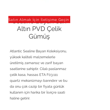
Sealine Bayan Sarı
Satın Almak İçin İletişime Geçin
Altın PVD Çelik
Gümüş
Atlantic Sealine Bayan Koleksiyonu,
yüksek kaliteli malzemelerle
üretilmiş zamansız ve zarif bayan
saatlerine sahiptir. Cilalı paslanmaz
çelik kasa, hassas ETA F03.111
quartz mekanizmayı barındırır ve bu
da onu çok cazip bir fiyata günlük
kullanım için harika bir İsviçre saati
haline getirir.