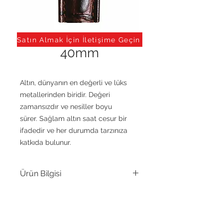
Seagold 14K Beyaz
Satın Almak İçin İletişime Geçin
40mm
Altın, dünyanın en değerli ve lüks
metallerinden biridir. Değeri
zamansızdır ve nesiller boyu
sürer. Sağlam altın saat cesur bir
ifadedir ve her durumda tarzınıza
katkıda bulunur.
Ürün Bilgisi
Hareket
ETA 955.112, Kuvars
SENOZ WATCH
Kasa
14 Ayar Altın