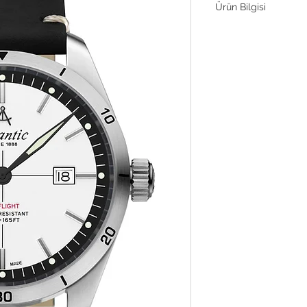
Ürün Bilgisi
Hareket
Kasa Malzemesi
Kasa Çapı
Kasa Kalınlığı
Çevir
Kristal
Bilezik Tarzı
Su direnci
Referans