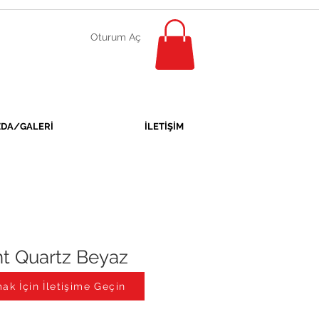
Oturum Aç
ZDA/GALERİ
İLETİŞİM
ht Quartz Beyaz
ak İçin İletişime Geçin