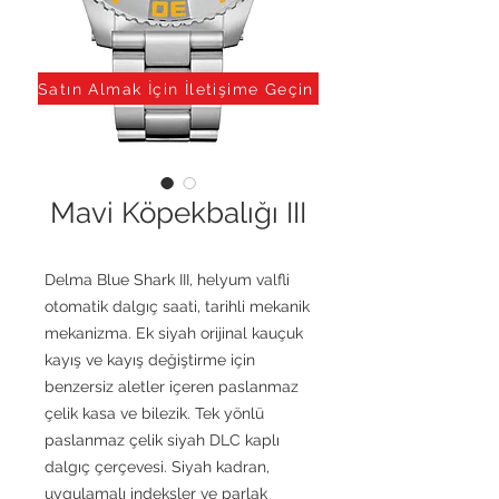
Satın Almak İçin İletişime Geçin
Mavi Köpekbalığı III
Delma Blue Shark III, helyum valfli
otomatik dalgıç saati, tarihli mekanik
mekanizma. Ek siyah orijinal kauçuk
kayış ve kayış değiştirme için
benzersiz aletler içeren paslanmaz
çelik kasa ve bilezik. Tek yönlü
paslanmaz çelik siyah DLC kaplı
dalgıç çerçevesi. Siyah kadran,
uygulamalı indeksler ve parlak