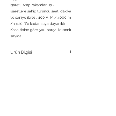
işaretli Arap rakamları. Işıklı
işaretlere sahip turuncu saat, dakika
ve saniye ibresi. 400 ATM / 4000 m
/ 13120 ft'e kadar suya dayanıklı.
Kasa tipine göre 500 parça ile sınırlı
sayıda.
Ürün Bilgisi
Marka
DELMA
SENOZ WATCH
Toplamak
Gents Koleksiyonu
Mekanizma
Otomatik
Kalibre
ETA 2824 / SW200,
Delma özel rotor
Academy Production
Ltd.
Güç rezervi
38s
Adres:
Sabri Bayraktar Cad. | Yeşilkent
(h)