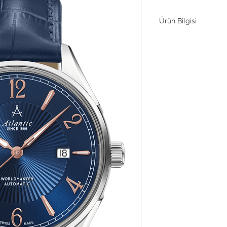
Ürün Bilgisi
Hareket
Kasa Malzemesi
Arka kapak
Kasa Çapı
Kasa Kalınlığı
Çevir
Kristal