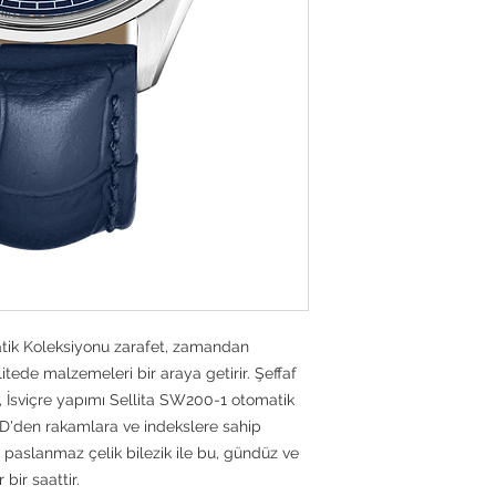
Bilezik Tarzı
Su direnci
Referans
tik Koleksiyonu zarafet, zamandan
tede malzemeleri bir araya getirir. Şeffaf
, İsviçre yapımı Sellita SW200-1 otomatik
VD'den rakamlara ve indekslere sahip
 paslanmaz çelik bilezik ile bu, gündüz ve
bir saattir.