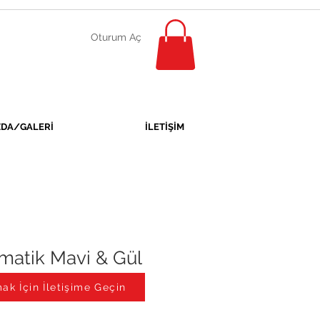
Oturum Aç
ZDA/GALERİ
İLETİŞİM
matik Mavi & Gül
Altın
ak İçin İletişime Geçin