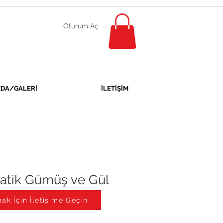
Oturum Aç
ZDA/GALERİ
İLETİŞİM
atik Gümüş ve Gül
Altın
ak İçin İletişime Geçin