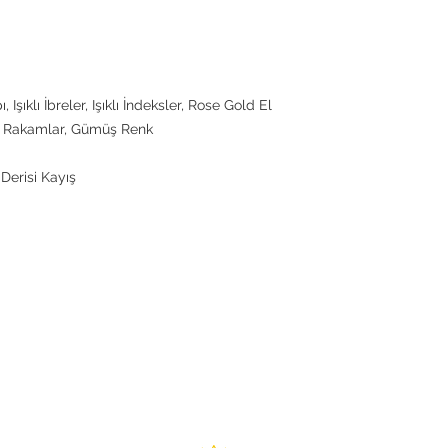
, Işıklı İbreler, Işıklı İndeksler, Rose Gold El
e Rakamlar, Gümüş Renk
Derisi Kayış
TCH
Academy Production Ltd.