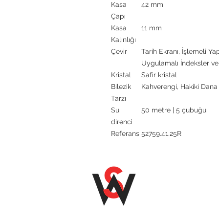
Kasa
42 mm
Çapı
Kasa
11 mm
Kalınlığı
Çevir
Tarih Ekranı, İşlemeli Yapı
Uygulamalı İndeksler v
Kristal
Safir kristal
Bilezik
Kahverengi, Hakiki Dana 
Tarzı
Su
50 metre | 5 çubuğu
direnci
Referans
52759.41.25R
SENOZ WA