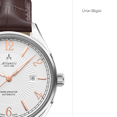
Ürün Bilgisi
Atlantic Worldmaster 
zamandan bağımsız ta
malzemeleri bir araya 
çelik kasa, İsviçre ya
kalibreye sahiptir. P
indekslere sahip yapıl
paslanmaz çelik bilezi
tamamen şık ve güvenili